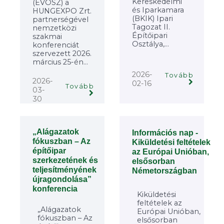
Kereskedelmi
(ÉVOSZ) a
és Iparkamara
HUNGEXPO Zrt.
(BKIK) Ipari
partnerségével
Tagozat II.
nemzetközi
Építőipari
szakmai
Osztálya,...
konferenciát
szervezett 2026.
március 25-én...
2026-
Tovább
2026-
02-16
Tovább
03-
30
„Alágazatok
Információs nap -
fókuszban – Az
Kiküldetési feltételek
építőipar
az Európai Unióban,
szerkezetének és
elsősorban
teljesítményének
Németországban
újragondolása”
konferencia
Kiküldetési
feltételek az
„Alágazatok
Európai Unióban,
fókuszban – Az
elsősorban