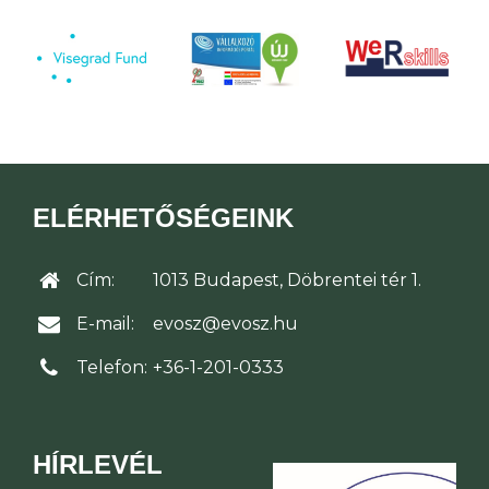
ELÉRHETŐSÉGEINK
Cím:
1013 Budapest, Döbrentei tér 1.
E-mail:
evosz@evosz.hu
Telefon:
+36-1-201-0333
HÍRLEVÉL