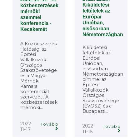
Kiküldetési
közbeszerzések
feltételek az
mérnöki
Európai
szemmel
Unióban,
konferencia -
elsősorban
Kecskemét
Németországban
A Közbeszerzési
Kiküldetési
Hatóság, az
feltételek az
Építési
Európai
Vállalkozók
Unióban,
Országos
elsősorban
Szakszövetsége
Németországban
és a Magyar
címmel az
Mérnöki
Építési
Kamara
Vállalkozók
konferenciát
Országos
szervezett A
Szakszövetsége
közbeszerzések
(ÉVOSZ) és a
mérnöki...
Budapesti...
2022-
Tovább
2022-
Tovább
11-17
11-15