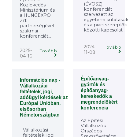
(ÉVOSZ)
Közlekedési
konferenciát
Minisztérium és
szervezett az
a HUNGEXPO
egyetemi kutatások
Zrt.
és a piaci szereplők
partnerségével
közötti kapcsolat...
szakmai
konferenciát...
2024-
Tovább
2025-
Tovább
11-08
04-16
Építőanyag-
Információs nap -
gyártók és
Vállalkozási
építőanyag-
feltételek, jogi,
kereskedők a
adóügyi kérdések az
megrendelőkért
Európai Unióban,
konferencia
elsősorban
Németországban
Az Építési
Vállalkozók
Vállalkozási
Országos
feltételek, jogi,
Szakszövetsége