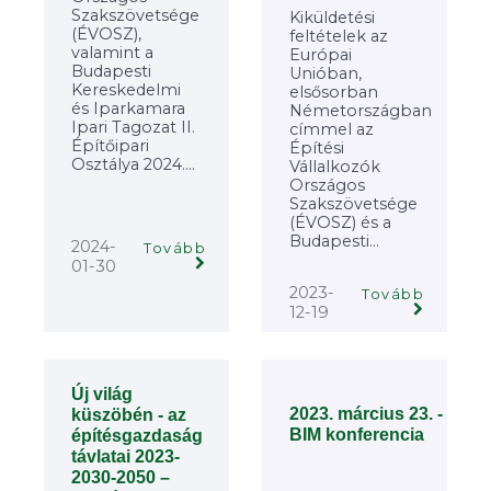
Szakszövetsége
Kiküldetési
(ÉVOSZ),
feltételek az
valamint a
Európai
Budapesti
Unióban,
Kereskedelmi
elsősorban
és Iparkamara
Németországban
Ipari Tagozat II.
címmel az
Építőipari
Építési
Osztálya 2024....
Vállalkozók
Országos
Szakszövetsége
(ÉVOSZ) és a
Budapesti...
2024-
Tovább
01-30
2023-
Tovább
12-19
Új világ
2023. március 23. -
küszöbén - az
BIM konferencia
építésgazdaság
távlatai 2023-
2030-2050 –