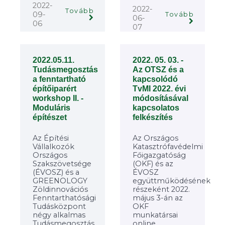
2022-
2022-
Tovább
09-
Tovább
06-
06
07
2022.05.11.
2022. 05. 03. -
Tudásmegosztás
Az OTSZ és a
a fenntartható
kapcsolódó
építőiparért
TvMI 2022. évi
workshop II. -
módosításával
Moduláris
kapcsolatos
építészet
felkészítés
Az Építési
Az Országos
Vállalkozók
Katasztrófavédelmi
Országos
Főigazgatóság
Szakszövetsége
(OKF) és az
(ÉVOSZ) és a
ÉVOSZ
GREENOLOGY
együttműködésének
Zöldinnovációs
részeként 2022.
Fenntarthatósági
május 3-án az
Tudásközpont
OKF
négy alkalmas
munkatársai
Tudásmegosztás
online