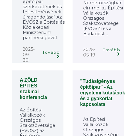
építőipar
Németországban
szerkezetének és
címmel az Építési
teljesítményének
Vállalkozók
újragondolása” Az
Országos
ÉVOSZ a Építési és
Szakszövetsége
Közlekedési
(ÉVOSZ) és a
Minisztérium
Budapesti...
partnerségével...
2025-
2025-
Tovább
Tovább
09-
05-19
30
A ZÖLD
"Tudásigényes
ÉPÍTÉS
építőipar" - Az
szakmai
egyetemi kutatások
konferencia
és a gyakorlat
kapcsolata
Az Építési
Vállalkozók
Az Építési
Országos
Vállalkozók
Szakszövetsége
Országos
(ÉVOSZ) az
Szakszövetsége
Építési és