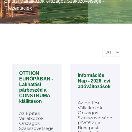
Építési Vállalkozók Országos Szakszövetsége -
Prezentációk
Tételek #
OTTHON
Információs
EURÓPÁBAN -
Nap - 2026. évi
Lakhatási
adóváltozások
párbeszéd a
CONSTRUMA
kiállításon
Az Építési
Vállalkozók
Országos
Az Építési
Szakszövetsége
Vállalkozók
(ÉVOSZ), a
Országos
Budapesti
Szakszövetsége