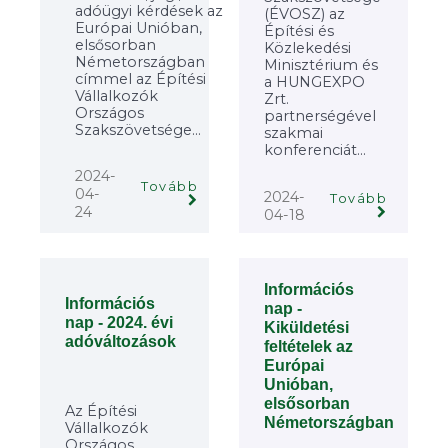
adóügyi kérdések az
(ÉVOSZ) az
Európai Unióban,
Építési és
elsősorban
Közlekedési
Németországban
Minisztérium és
címmel az Építési
a HUNGEXPO
Vállalkozók
Zrt.
Országos
partnerségével
Szakszövetsége...
szakmai
konferenciát...
2024-
Tovább
04-
2024-
Tovább
24
04-18
Információs
Információs
nap -
nap - 2024. évi
Kiküldetési
adóváltozások
feltételek az
Európai
Unióban,
elsősorban
Az Építési
Németországban
Vállalkozók
Országos