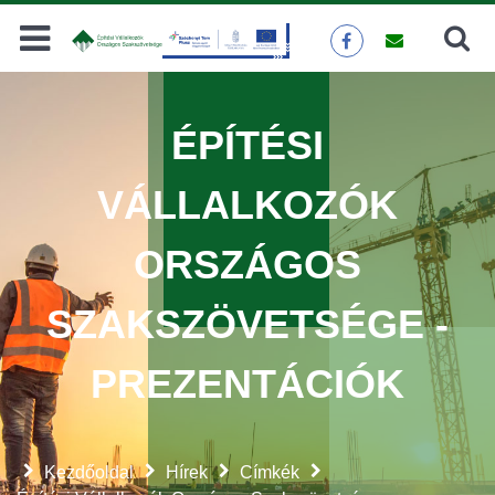
Keresés
KERESÉS
ÉPÍTÉSI
VÁLLALKOZÓK
ORSZÁGOS
SZAKSZÖVETSÉGE -
PREZENTÁCIÓK
Kezdőoldal
Hírek
Címkék