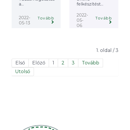
a...
felkészítést...
2022-
2022-
Tovább
Tovább
05-
05-13
06
1. oldal / 3
Első
Előző
1
2
3
Tovább
Utolsó