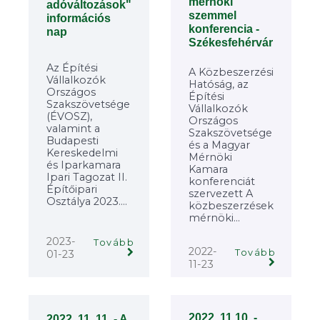
mérnöki
adóváltozások"
szemmel
információs
konferencia -
nap
Székesfehérvár
Az Építési
A Közbeszerzési
Vállalkozók
Hatóság, az
Országos
Építési
Szakszövetsége
Vállalkozók
(ÉVOSZ),
Országos
valamint a
Szakszövetsége
Budapesti
és a Magyar
Kereskedelmi
Mérnöki
és Iparkamara
Kamara
Ipari Tagozat II.
konferenciát
Építőipari
szervezett A
Osztálya 2023....
közbeszerzések
mérnöki...
2023-
Tovább
2022-
Tovább
01-23
11-23
2022. 11.10. -
2022. 11. 11. - A