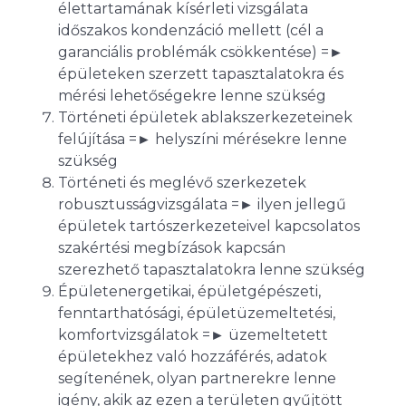
élettartamának kísérleti vizsgálata
időszakos kondenzáció mellett (cél a
garanciális problémák csökkentése) =►
épületeken szerzett tapasztalatokra és
mérési lehetőségekre lenne szükség
Történeti épületek ablakszerkezeteinek
felújítása =► helyszíni mérésekre lenne
szükség
Történeti és meglévő szerkezetek
robusztusságvizsgálata =► ilyen jellegű
épületek tartószerkezeteivel kapcsolatos
szakértési megbízások kapcsán
szerezhető tapasztalatokra lenne szükség
Épületenergetikai, épületgépészeti,
fenntarthatósági, épületüzemeltetési,
komfortvizsgálatok =► üzemeltetett
épületekhez való hozzáférés, adatok
segítenének, olyan partnerekre lenne
igény, akik az ezen a területen gyűjtött