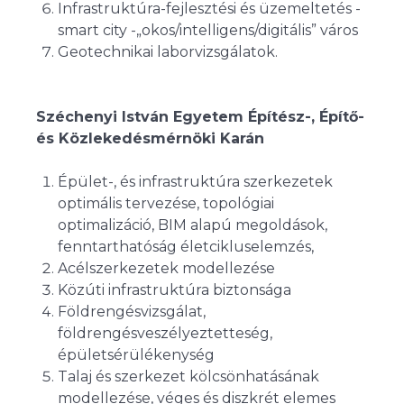
Infrastruktúra-fejlesztési és üzemeltetés -
smart city -„okos/intelligens/digitális” város
Geotechnikai laborvizsgálatok.
Széchenyi István Egyetem Építész-, Építő-
és Közlekedésmérnöki Karán
Épület-, és infrastruktúra szerkezetek
optimális tervezése, topológiai
optimalizáció, BIM alapú megoldások,
fenntarthatóság életcikluselemzés,
Acélszerkezetek modellezése
Közúti infrastruktúra biztonsága
Földrengésvizsgálat,
földrengésveszélyeztetteség,
épületsérülékenység
Talaj és szerkezet kölcsönhatásának
modellezése, véges és diszkrét elemes