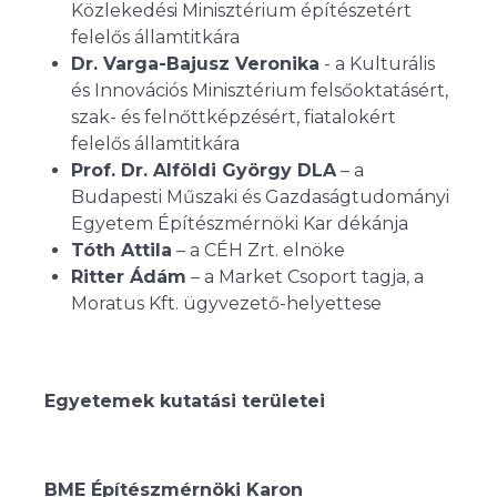
Közlekedési Minisztérium építészetért
felelős államtitkára
Dr. Varga-Bajusz Veronika
- a Kulturális
és Innovációs Minisztérium felsőoktatásért,
szak- és felnőttképzésért, fiatalokért
felelős államtitkára
Prof. Dr. Alföldi György DLA
– a
Budapesti Műszaki és Gazdaságtudományi
Egyetem Építészmérnöki Kar dékánja
Tóth Attila
– a CÉH Zrt. elnöke
Ritter Ádám
– a Market Csoport tagja, a
Moratus Kft. ügyvezető-helyettese
Egyetemek kutatási területei
BME Építészmérnöki Karon