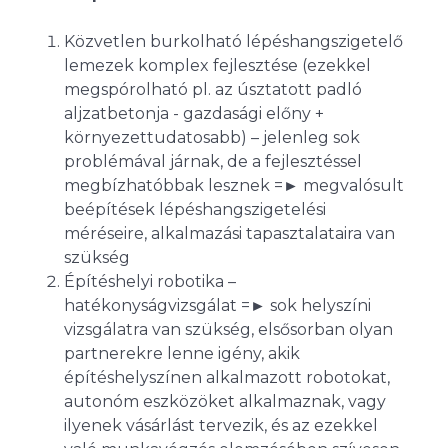
Közvetlen burkolható lépéshangszigetelő
lemezek komplex fejlesztése (ezekkel
megspórolható pl. az úsztatott padló
aljzatbetonja - gazdasági előny +
környezettudatosabb) – jelenleg sok
problémával járnak, de a fejlesztéssel
megbízhatóbbak lesznek =► megvalósult
beépítések lépéshangszigetelési
méréseire, alkalmazási tapasztalataira van
szükség
Építéshelyi robotika –
hatékonyságvizsgálat =► sok helyszíni
vizsgálatra van szükség, elsősorban olyan
partnerekre lenne igény, akik
építéshelyszínen alkalmazott robotokat,
autonóm eszközöket alkalmaznak, vagy
ilyenek vásárlást tervezik, és az ezekkel