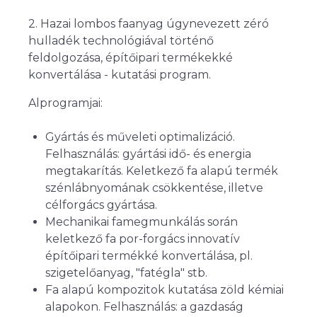
2. Hazai lombos faanyag úgynevezett zéró
hulladék technológiával történő
feldolgozása, építőipari termékekké
konvertálása - kutatási program.
Alprogramjai:
Gyártás és műveleti optimalizáció.
Felhasználás: gyártási idő- és energia
megtakarítás. Keletkező fa alapú termék
szénlábnyomának csökkentése, illetve
célforgács gyártása.
Mechanikai famegmunkálás során
keletkező fa por-forgács innovatív
építőipari termékké konvertálása, pl.
szigetelőanyag, "fatégla" stb.
Fa alapú kompozitok kutatása zöld kémiai
alapokon. Felhasználás: a gazdaság