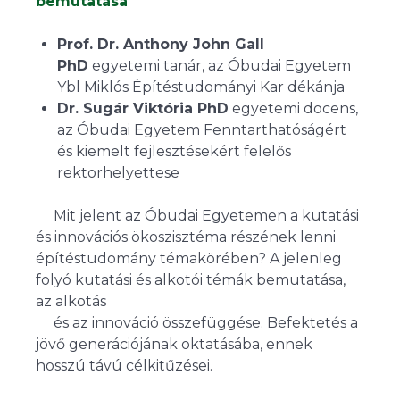
bemutatása
Prof. Dr. Anthony John Gall
PhD
egyetemi tanár, az Óbudai Egyetem
Ybl Miklós Építéstudományi Kar dékánja
Dr. Sugár Viktória PhD
egyetemi docens,
az Óbudai Egyetem Fenntarthatóságért
és kiemelt fejlesztésekért felelős
rektorhelyettese
Mit jelent az Óbudai Egyetemen a kutatási
és innovációs ökoszisztéma részének lenni
építéstudomány témakörében? A jelenleg
folyó kutatási és alkotói témák bemutatása,
az alkotás
és az innováció összefüggése. Befektetés a
jövő generációjának oktatásába, ennek
hosszú távú célkitűzései.