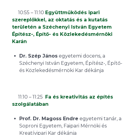
10:55 – 11:10
Együttműködés ipari
szereplőkkel, az oktatás és a kutatás
területén a Széchenyi István Egyetem
Építész-, Építő- és Közlekedésmérnöki
Karán
Dr. Szép János
egyetemi docens, a
Széchenyi István Egyetem, Építész-, Építő-
és Közlekedésmérnöki Kar dékánja
11:10 – 11:25
Fa és kreativitás az építés
szolgálatában
Prof. Dr. Magoss Endre
egyetemi tanár, a
Soproni Egyetem, Faipari Mérnöki és
Kreatívipari Kar dékánja