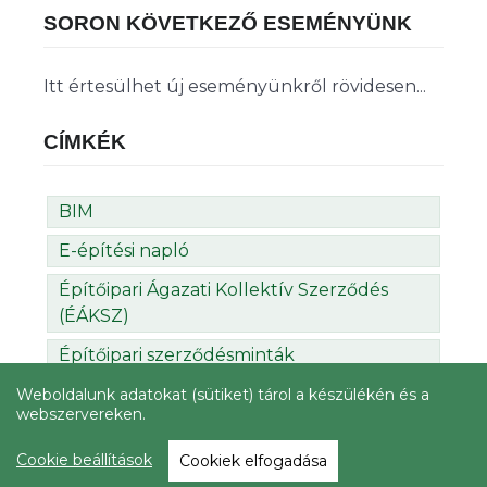
SORON KÖVETKEZŐ ESEMÉNYÜNK
Itt értesülhet új eseményünkről rövidesen...
CÍMKÉK
BIM
E-építési napló
Építőipari Ágazati Kollektív Szerződés
(ÉÁKSZ)
Építőipari szerződésminták
Erasmus
Weboldalunk adatokat (sütiket) tárol a készülékén és a
webszervereken.
Éves munkaidőkeret
Cookie beállítások
Cookiek elfogadása
Felmérések, statisztikák