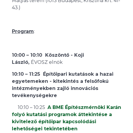
Mátyás terem (1013 Budapest, Krisztina krt. 41-
43.)
Program
:
10:00 – 10:10 Köszöntő - Koji
László,
ÉVOSZ elnök
10:10 – 11:25 Építőipari kutatások a hazai
egyetemeken - kitekintés a felsőfokú
intézményekben zajló innovációs
tevékenységekre
10:10 – 10:25
A BME Építészmérnöki Karán
folyó kutatási programok áttekintése a
kivitelező építőipar kapcsolódási
lehetőségei tekintetében