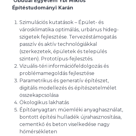
Óbudai Egyetem Ybl Miklós
Építéstudományi Karán
Szimulációs kutatások – Épület- és
városklimatika optimálás, urbánus hideg-
szigetek fejlesztése. Tervezéstámogatás
passzív és aktív technológiákkal
(szerkezetek, épületek és település
szinten). Prototípus-fejlesztés.
Vizuális-téri információfeldolgozás és
problémamegoldás fejlesztése
Parametrikus és generatív építészet,
digitális modellezés és építészetelmélet
összekapcsolása
Ökologikus lakhatás
Építőanyagtan: műemléki anyaghasználat,
bontott építési hulladék újrahasznosítása,
cementkő és beton viselkedése nagy
hőmérsékleten