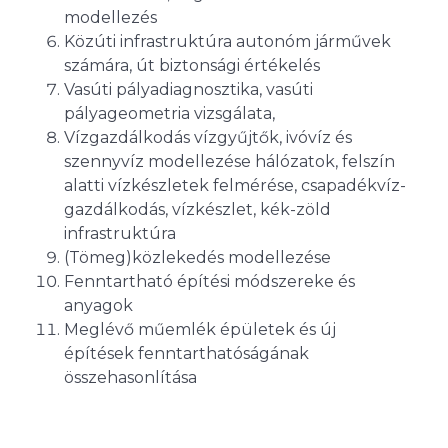
modellezés
Közúti infrastruktúra autonóm járművek
számára, út biztonsági értékelés
Vasúti pályadiagnosztika, vasúti
pályageometria vizsgálata,
Vízgazdálkodás vízgyűjtők, ivóvíz és
szennyvíz modellezése hálózatok, felszín
alatti vízkészletek felmérése, csapadékvíz-
gazdálkodás, vízkészlet, kék-zöld
infrastruktúra
(Tömeg)közlekedés modellezése
Fenntartható építési módszereke és
anyagok
Meglévő műemlék épületek és új
építések fenntarthatóságának
összehasonlítása