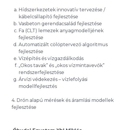
Hídszerkezetek innovatív tervezése /
kábelcsillapító fejlesztése
Vasbeton gerendacsalád fejlesztése
Fa (CLT) lemezek anyagmodelljének
fejlesztése
Automatizált cölöptervező algoritmus
fejlesztése
Vízépítés és vízgazdálkodás
„Okos tavak” és „okos vízmintavevők”
rendszerfejlesztése
Árvízi védekezés – vízlefolyási
modellfejlesztés
4. Drón alapú mérések és áramlási modellek
fejlesztése