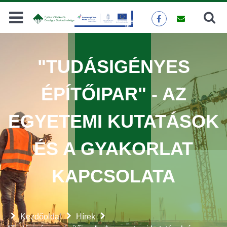
Keresés
KERESÉS
"TUDÁSIGÉNYES
ÉPÍTŐIPAR" - AZ
EGYETEMI KUTATÁSOK
ÉS A GYAKORLAT
KAPCSOLATA
Kezdőoldal
Hírek