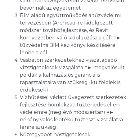
való munkavégzés elemzésében szívesen
bevonnák az egyetemet
BIM alapú együttműködés a tűzvédelmi
tervezésben (Archicad-re kidolgozott
módszer továbbfejlesztése, és Revit
környezetben való kidolgozása a cél) =►
tűzvédelmi BIM kézikönyv készítésére
lenne a cél
Vasbeton szerkezetekhez visszatapadó
vízszigetelések vizsgálata =► megvalósult
példák alkalmazási és garanciális
tapasztalataira van szükség (külföldiek is
érdekesek)
Vízhűtéssel védett üvegezett szerkezetek
fejlesztése homlokzati tűzterjedés elleni
védelemre (meglévő módszertan) =►
néhány valós léptékű tűzteszt vizsgálatra
lenne szükség
Kőzetgyapot hőszigetelések