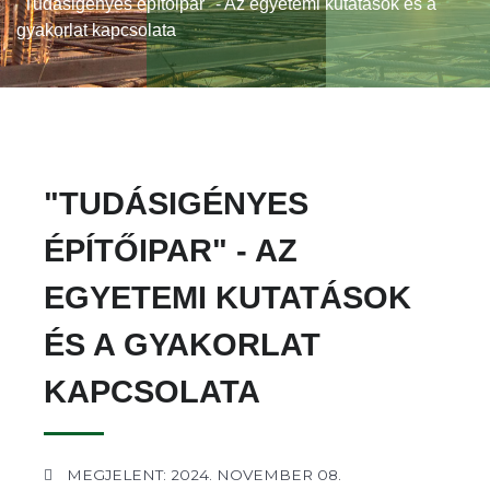
"Tudásigényes építőipar" - Az egyetemi kutatások és a
gyakorlat kapcsolata
"TUDÁSIGÉNYES
ÉPÍTŐIPAR" - AZ
EGYETEMI KUTATÁSOK
ÉS A GYAKORLAT
KAPCSOLATA
MEGJELENT: 2024. NOVEMBER 08.