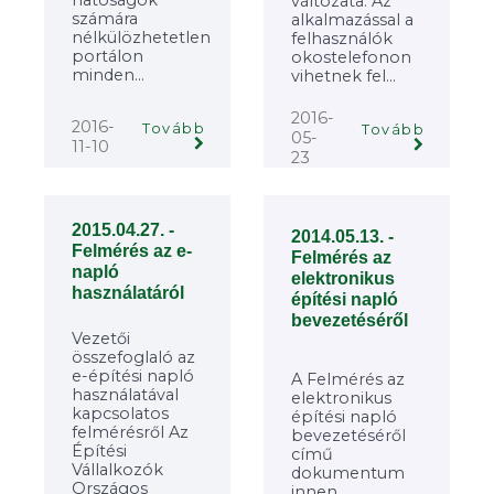
változata. Az
számára
alkalmazással a
nélkülözhetetlen
felhasználók
portálon
okostelefonon
minden...
vihetnek fel...
2016-
2016-
Tovább
Tovább
05-
11-10
23
2015.04.27. -
2014.05.13. -
Felmérés az e-
Felmérés az
napló
elektronikus
használatáról
építési napló
bevezetéséről
Vezetői
összefoglaló az
e-építési napló
A Felmérés az
használatával
elektronikus
kapcsolatos
építési napló
felmérésről Az
bevezetéséről
Építési
című
Vállalkozók
dokumentum
Országos
innen