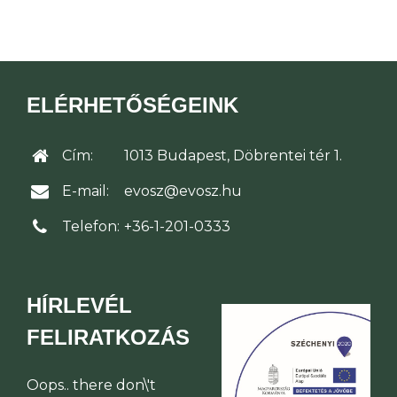
ELÉRHETŐSÉGEINK
Cím:
1013 Budapest, Döbrentei tér 1.
E-mail:
evosz@evosz.hu
Telefon:
+36-1-201-0333
HÍRLEVÉL
FELIRATKOZÁS
Oops.. there don\'t