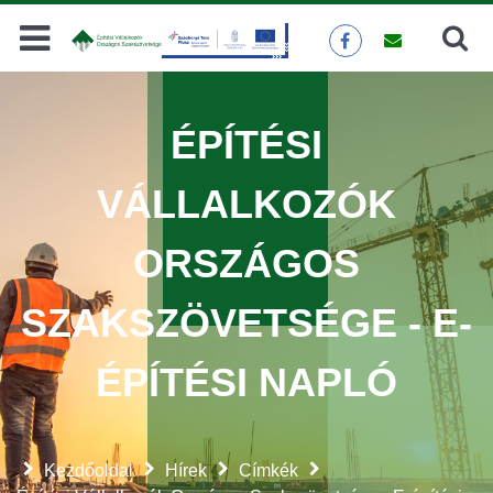
Keresés
KERESÉS
ÉPÍTÉSI
VÁLLALKOZÓK
ORSZÁGOS
SZAKSZÖVETSÉGE - E-
ÉPÍTÉSI NAPLÓ
Kezdőoldal
Hírek
Címkék