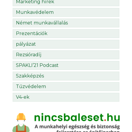
Marketing hírek
Munkavédelem
Német munkavállalás
Prezentációk
pályázat
Rezsióradíj
SPAKLI’21 Podcast
Szakképzés
Tűzvédelem
V4-ek