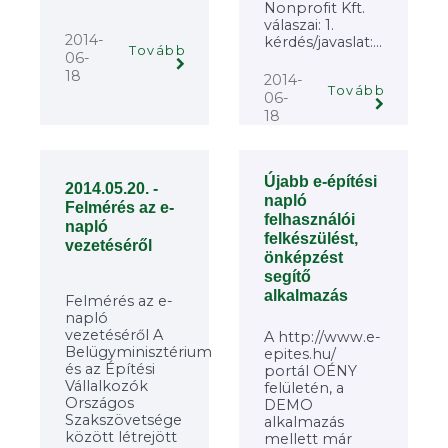
Nonprofit Kft.
válaszai: 1.
2014-
kérdés/javaslat:...
Tovább
06-
18
2014-
Tovább
06-
18
Újabb e-építési
2014.05.20. -
napló
Felmérés az e-
felhasználói
napló
felkészülést,
vezetéséről
önképzést
segítő
alkalmazás
Felmérés az e-
napló
vezetéséről A
A http://www.e-
Belügyminisztérium
epites.hu/
és az Építési
portál OÉNY
Vállalkozók
felületén, a
Országos
DEMO
Szakszövetsége
alkalmazás
között létrejött
mellett már