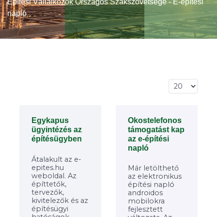
Építési Vállalkozók Országos Szakszövetsége - E-építési
napló
Tételek #
Okostelefonos
Egykapus
támogatást kap
ügyintézés az
az e-építési
építésügyben
napló
Átalakult az e-
epites.hu
Már letölthető
weboldal. Az
az elektronikus
építtetők,
építési napló
tervezők,
androidos
kivitelezők és az
mobilokra
építésügyi
fejlesztett
hatóságok