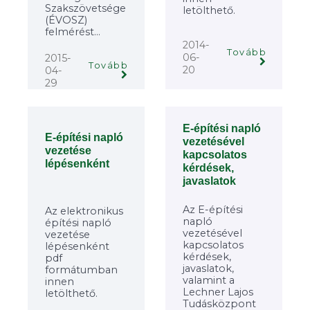
Szakszövetsége
letölthető.
(ÉVOSZ)
felmérést...
2014-
Tovább
06-
2015-
Tovább
20
04-
29
E-építési napló
E-építési napló
vezetésével
vezetése
kapcsolatos
lépésenként
kérdések,
javaslatok
Az E-építési
Az elektronikus
napló
építési napló
vezetésével
vezetése
kapcsolatos
lépésenként
kérdések,
pdf
javaslatok,
formátumban
valamint a
innen
Lechner Lajos
letölthető.
Tudásközpont