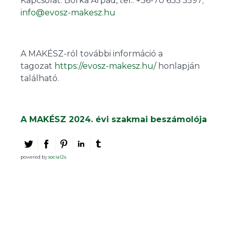
Kapcsolat: Borka Árpád, tel.: +36-70 635 5597;
info@evosz-makesz.hu
A MAKÉSZ-ról további információ a
tagozat
https://evosz-makesz.hu/
honlapján
található.
A MAKÉSZ 2024. évi szakmai beszámolója
powered by
social2s