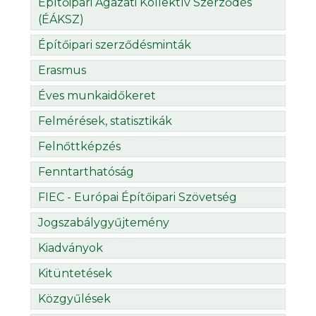
Építőipari Ágazati Kollektív Szerződés
(ÉÁKSZ)
Építőipari szerződésminták
Erasmus
Éves munkaidőkeret
Felmérések, statisztikák
Felnőttképzés
Fenntarthatóság
FIEC - Európai Építőipari Szövetség
Jogszabálygyűjtemény
Kiadványok
Kitüntetések
Közgyűlések