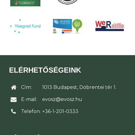
ELÉRHETŐSÉGEINK
Cím:
1013 Budapest, Döbrentei tér 1.
E-mail:
evosz@evosz.hu
Telefon:
+36-1-201-0333