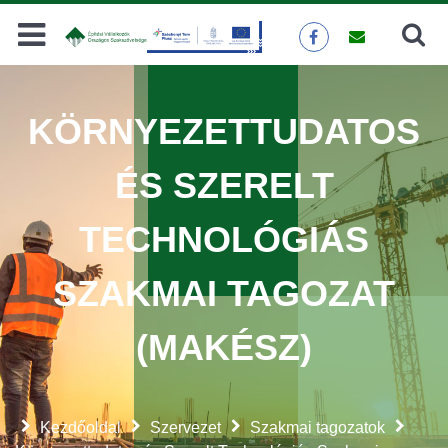
Keresés
KERESÉS
KÖRNYEZETTUDATOS
ÉS SZERELT
TECHNOLÓGIÁS
SZAKMAI TAGOZAT
(MAKÉSZ)
Kezdőoldal
Szervezet
Szakmai tagozatok