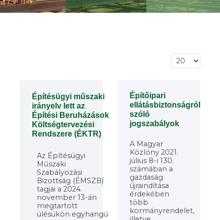
Tételek #
Építőipari
Építésügyi műszaki
ellátásbiztonságról
irányelv lett az
szóló
Építési Beruházások
jogszabályok
Költségtervezési
Rendszere (ÉKTR)
A Magyar
Közlöny 2021.
Az Építésügyi
július 8-i 130.
Műszaki
számában a
Szabályozási
gazdaság
Bizottság (ÉMSZB)
újraindítása
tagjai a 2024.
érdekében
november 13-án
több
megtartott
kormányrendelet,
ülésükön egyhangú
illetve