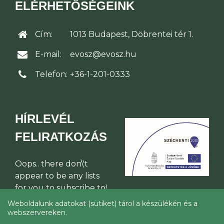
ELÉRHETŐSÉGEINK
Cím:
1013 Budapest, Döbrentei tér 1.
E-mail:
evosz@evosz.hu
Telefon:
+36-1-201-0333
HÍRLEVÉL
FELIRATKOZÁS
Oops.. there don\'t
appear to be any lists
for you to subscribe to!
Weboldalunk adatokat (sütiket) tárol a készülékén és a
webszervereken.
© Építési Vállalkozók Országos