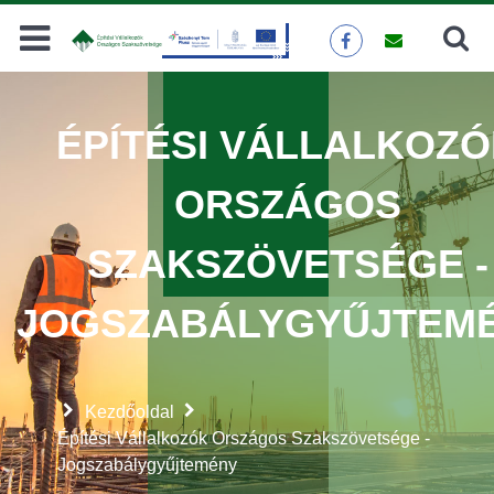
Keresés
KERESÉS
ÉPÍTÉSI VÁLLALKOZ
ORSZÁGOS
SZAKSZÖVETSÉGE -
JOGSZABÁLYGYŰJTEM
Kezdőoldal
Építési Vállalkozók Országos Szakszövetsége -
Jogszabálygyűjtemény