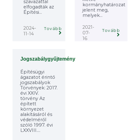
szavazattal
kormányhatározat
elfogadták az
jelent meg,
Építési...
melyek...
2021-
2024-
Tovább
Tovább
07-
11-14
16
Jogszabálygyűjtemény
Építésügyi
ágazatot érintő
jogszabályok
Törvények: 2017.
évi XXIV.
törvény Az
épített
környezet
alakításáról és
védelméről
szóló 1997. évi
LXXVIII....