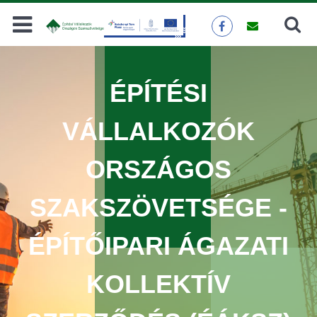
Keresés
KERESÉS
ÉPÍTÉSI
VÁLLALKOZÓK
ORSZÁGOS
SZAKSZÖVETSÉGE -
ÉPÍTŐIPARI ÁGAZATI
KOLLEKTÍV