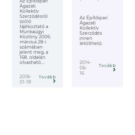
Az Építőipari
Ágazati
Kollektív
Szerződésről
Az Építőipari
szóló
Ágazati
tájékoztató a
Kollektív
Munkaügyi
Szerződés
Közlöny 2006.
innen
március 28-i
letölthető.
számában
jelent meg, a
168. oldalán
olvasható....
2014-
Tovább
06-
16
2016-
Tovább
01-19