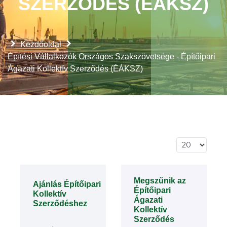
SZERZŐDÉS (ÉÁKSZ)
Kezdőoldal
Építési Vállalkozók Országos Szakszövetsége - Építőipari
Ágazati Kollektív Szerződés (ÉÁKSZ)
Tételek #
Megszűnik az
Ajánlás Építőipari
Építőipari
Kollektív
Ágazati
Szerződéshez
Kollektív
Szerződés