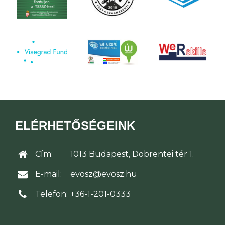
ELÉRHETŐSÉGEINK
Cím:
1013 Budapest, Döbrentei tér 1.
E-mail:
evosz@evosz.hu
Telefon:
+36-1-201-0333