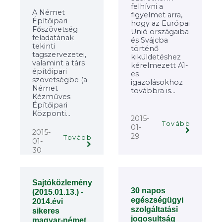
felhívni a
A Német
figyelmet arra,
Építőipari
hogy az Európai
Főszövetség
Unió országaiba
feladatának
és Svájcba
tekinti
történő
tagszervezetei,
kiküldetéshez
valamint a társ
kérelmezett A1-
építőipari
es
szövetségbe (a
igazolásokhoz
Német
továbbra is...
Kézműves
Építőipari
Központi...
2015-
Tovább
01-
2015-
29
Tovább
01-
30
Sajtóközlemény
30 napos
(2015.01.13.) -
egészségügyi
2014.évi
szolgáltatási
sikeres
jogosultság
magyar-német