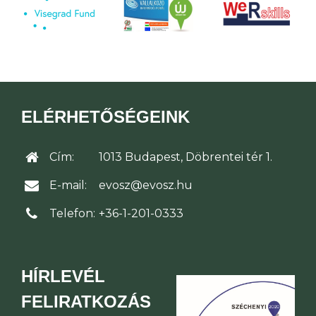
ELÉRHETŐSÉGEINK
Cím:
1013 Budapest, Döbrentei tér 1.
E-mail:
evosz@evosz.hu
Telefon:
+36-1-201-0333
HÍRLEVÉL
FELIRATKOZÁS