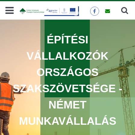
Keresés
KERESÉS
ÉPÍTÉSI
VÁLLALKOZÓK
ORSZÁGOS
SZAKSZÖVETSÉGE -
NÉMET
MUNKAVÁLLALÁS