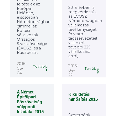
feltételek az
2015. évben is
Európai
megkérdeztük
Unióban,
az ÉVOSZ
elsősorban
Németországban
Németországban
vállalkozási
címmel az
tevékenységet
Építési
folytató
Vállalkozók
tagszervezeteit,
Országos
valamint
Szakszövetsége
további 225
(ÉVOSZ) és a
vállalkozást
Budapesti...
arról,...
2015-
2015-
Tovább
06-
Tovább
04-
04
22
A Német
Kiküldetési
Építőipari
minősítés 2016
Főszövetség
súlyponti
feladatai 2015.
Szeretnénk