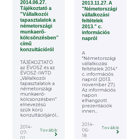
2014.06.27.
2013.11.27. A
Tájékoztató a
"Németországi
"Vállalkozói
vállalkozási
tapasztalatok a
feltételek
németországi
2013." c.
munkaerő-
információs
kölcsönzésben”
napról
című
konzultációról
A
"Németországi
TÁJÉKOZTATÓ
vállalkozási
az ÉVOSZ és az
feltételek 2014."
ÉVOSZ-IWTD
c. információs
„Vállalkozói
napról (2013.
tapasztalatok a
november 27.)
németországi
Az információs
munkaerő-
napon
kölcsönzésben”
elhangzott
elnevezésű
prezentációk
szűk körű
innen...
konzultációjáról...
2014-
2014-
Tovább
06-
Tovább
07-
18
01