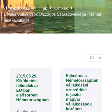
Kezdőoldal
Hírek
Címkék
Építési Vállalkozók Országos Szakszövetsége - Német
munkavállalás
Tételek #
Felmérés a
2015.05.29.
Németországban
Kiküldetési
vállalkozási
feltételek az
szerződést
EU-ban,
teljesítő
elsősorban
magyar
Németországban
vállalkozások
körében
Kiküldetési