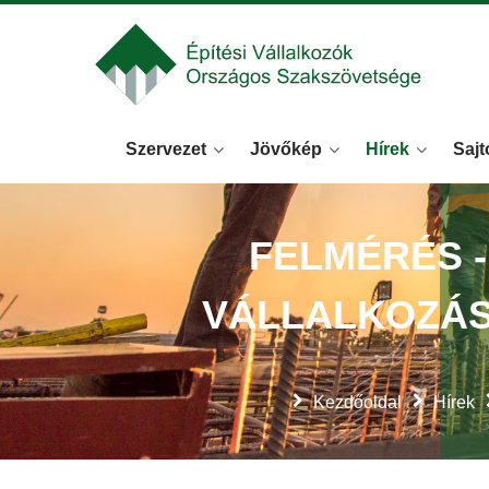
Szervezet
Jövőkép
Hírek
Sajt
FELMÉRÉS 
VÁLLALKOZÁS
Kezdőoldal
Hírek