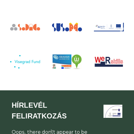
HÍRLEVÉL
FELIRATKOZÁS
Oops.. there don\'t appear to be