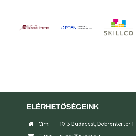
ELÉRHETŐSÉGEINK
Cím:
1013 Budapest, Döbrentei tér 1.