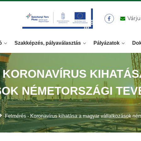
Várju
ó
Szakképzés, pályaválasztás
Pályázatok
Do
- KORONAVÍRUS KIHATÁS
OK NÉMETORSZÁGI TE
Felmérés - Koronavírus kihatása a magyar vállalkozások né