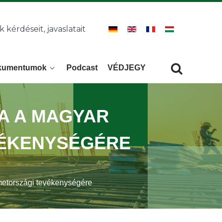
k kérdéseit, javaslatait
kumentumok
Podcast
VÉDJEGY
Keresés
KERESÉS
A A MAGYAR
VÉKENYSÉGÉRE
metországi tevékenységére