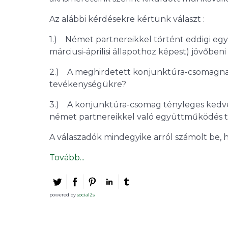
Az alábbi kérdésekre kértünk választ :
1.)
Német partnereikkel történt eddigi egy
márciusi-áprilisi állapothoz képest) jövő
2.)
A meghirdetett konjunktúra-csomagnak
tevékenységükre?
3.)
A konjunktúra-csomag tényleges kedvez
német partnereikkel való együttműködés te
A
válaszadók
mindegyike arról számolt be, ho
Tovább...
powered by
social2s