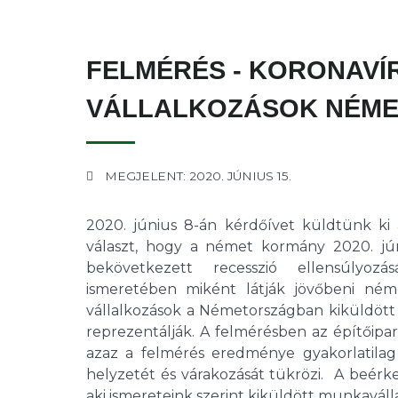
FELMÉRÉS - KORONAVÍ
VÁLLALKOZÁSOK NÉME
MEGJELENT: 2020. JÚNIUS 15.
2020. június 8-án kérdőívet küldtünk k
választ, hogy a német kormány 2020. jún
bekövetkezett recesszió ellensúlyozá
ismeretében miként látják jövőbeni néme
vállalkozások a Németországban kiküldött
reprezentálják. A felmérésben az építőipar
azaz a felmérés eredménye gyakorlatil
helyzetét és várakozását tükrözi. A beérke
aki ismereteink szerint kiküldött munkavál