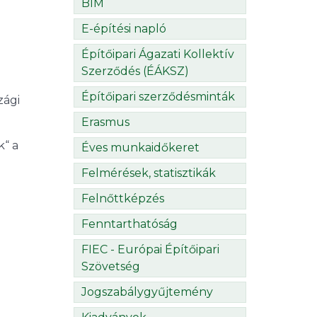
BIM
E-építési napló
Építőipari Ágazati Kollektív
Szerződés (ÉÁKSZ)
Építőipari szerződésminták
zági
Erasmus
k“ a
Éves munkaidőkeret
Felmérések, statisztikák
Felnőttképzés
Fenntarthatóság
FIEC - Európai Építőipari
Szövetség
Jogszabálygyűjtemény