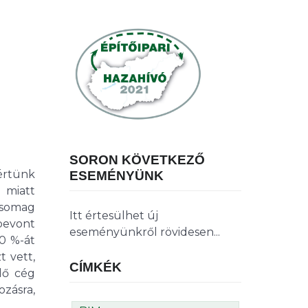
SORON KÖVETKEZŐ
értünk
ESEMÉNYÜNK
 miatt
csomag
Itt értesülhet új
bevont
eseményünkről rövidesen...
0 %-át
t vett,
CÍMKÉK
dő cég
ozásra,