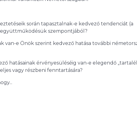
eztetéseik során tapasztalnak-e kedvező tendenciát (a
beni együttműködésük szempontjából?
 van-e Önök szerint kedvező hatása további németors
ő hatásainak érvényesüléséig van-e elegendő „tartalé
ljes vagy részbeni fenntartására?
gy...