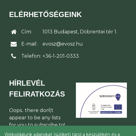
ELÉRHETŐSÉGEINK
Cím:
1013 Budapest, Döbrentei tér 1.
E-mail:
evosz@evosz.hu
Telefon:
+36-1-201-0333
HÍRLEVÉL
FELIRATKOZÁS
Oops.. there don\'t
appear to be any lists
for you to subscribe to!
Weboldalunk adatokat (sütiket) tárol a készülékén és a