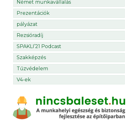
Német munkavállalás
Prezentációk
pályázat
Rezsióradíj
SPAKLI’21 Podcast
Szakképzés
Tűzvédelem
V4-ek