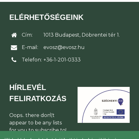
ELÉRHETŐSÉGEINK
Cím:
1013 Budapest, Döbrentei tér 1.
E-mail:
evosz@evosz.hu
Telefon:
+36-1-201-0333
HÍRLEVÉL
FELIRATKOZÁS
Oops.. there don\'t
appear to be any lists
for you to subscribe to!