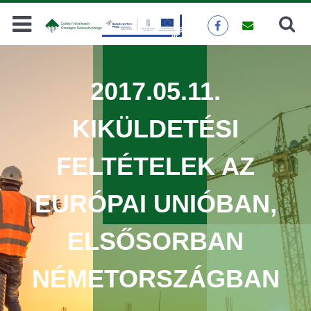
Keresés
KERESÉS
2017.05.11.
KIKÜLDETÉSI
FELTÉTELEK AZ
EURÓPAI UNIÓBAN,
ELSŐSORBAN
NÉMETORSZÁGBAN