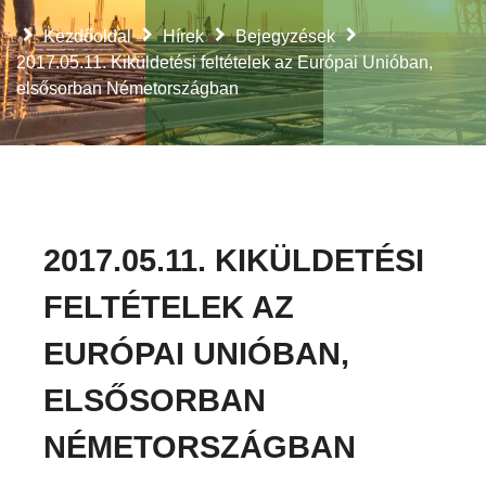
Kezdőoldal
Hírek
Bejegyzések
2017.05.11. Kiküldetési feltételek az Európai Unióban,
elsősorban Németországban
2017.05.11. KIKÜLDETÉSI
FELTÉTELEK AZ
EURÓPAI UNIÓBAN,
ELSŐSORBAN
NÉMETORSZÁGBAN